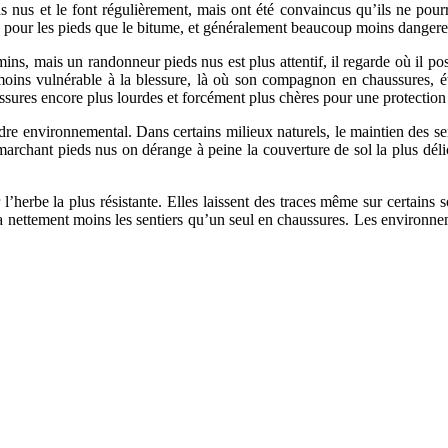
 nus et le font régulièrement, mais ont été convaincus qu’ils ne pourraie
les pour les pieds que le bitume, et généralement beaucoup moins dangere
ins, mais un randonneur pieds nus est plus attentif, il regarde où il pose
oins vulnérable à la blessure, là où son compagnon en chaussures, éta
aussures encore plus lourdes et forcément plus chères pour une protection
e environnemental. Dans certains milieux naturels, le maintien des sent
 marchant pieds nus on dérange à peine la couverture de sol la plus dé
herbe la plus résistante. Elles laissent des traces même sur certains sol
ettement moins les sentiers qu’un seul en chaussures. Les environnemen