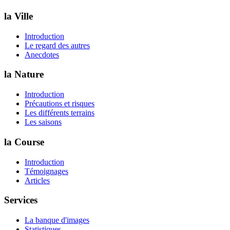
la Ville
Introduction
Le regard des autres
Anecdotes
la Nature
Introduction
Précautions et risques
Les différents terrains
Les saisons
la Course
Introduction
Témoignages
Articles
Services
La banque d'images
Statistiques