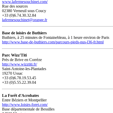
www.lafermesouchinet.com/
Rue des sources
02380 Verneuil sous Coucy
+33 (0)6.74.30.32.84
lafermesouchinet@orange.fr
Base de loisirs de Buthiers
Buthiers, à 25 minutes de Fontainebleau, à 1 heure environ de Paris
http://www.base-de-buthiers.com/parcours-pieds-nus-l36-fr.html
Parc Wizz'Titi
Près de Brive en Corrèze
http://www.wizztiti.fr/
Saint-Antoine-les-Plantades
19270 Ussac
+33 (0)6.78.19.53.45
+33 (0)5.55.22.39.04
La Forêt d'Acrobates
Entre Béziers et Montpellier
http://www.loisirs-foret.com/
Base départementale de Bessilles