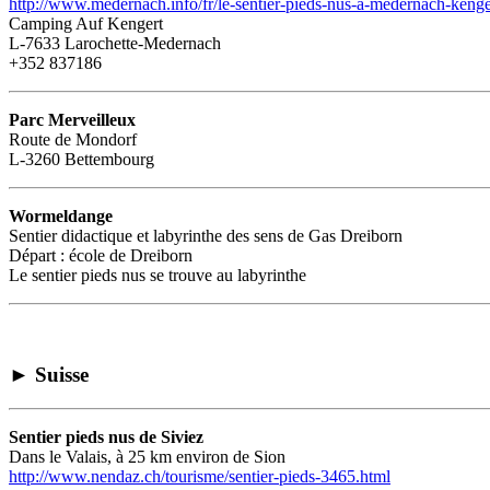
http://www.medernach.info/fr/le-sentier-pieds-nus-à-medernach-kenge
Camping Auf Kengert
L-7633 Larochette-Medernach
+352 837186
Parc Merveilleux
Route de Mondorf
L-3260 Bettembourg
Wormeldange
Sentier didactique et labyrinthe des sens de Gas Dreiborn
Départ : école de Dreiborn
Le sentier pieds nus se trouve au labyrinthe
►
Suisse
Sentier pieds nus de Siviez
Dans le Valais, à 25 km environ de Sion
http://www.nendaz.ch/tourisme/sentier-pieds-3465.html