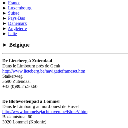
►
France
►
Luxembourg
►
Suisse
►
Pays-Bas
►
Danemark
►
Angleterre
►
Italie
►
Belgique
De Lieteberg à Zutendaal
Dans le Limbourg près de Genk
http://www.lieteberg.be/navigatieframeset.htm
Stalkerweg
3690 Zutendaal
+32 (0)89.25.50.60
De Blotevoetenpad à Lommel
Dans le Limbourg au nord-ouest de Hasselt
http://www.lommelsejachthaven.be/BloteV.htm
Boskantstraat 60
3920 Lommel (Kolonie)