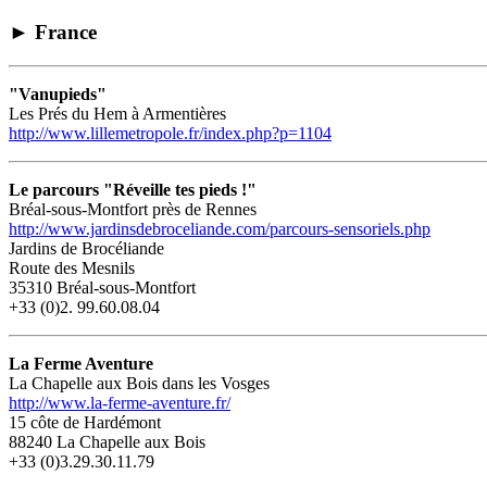
►
France
"Vanupieds"
Les Prés du Hem à Armentières
http://www.lillemetropole.fr/index.php?p=1104
Le parcours "Réveille tes pieds !"
Bréal-sous-Montfort près de Rennes
http://www.jardinsdebroceliande.com/parcours-sensoriels.php
Jardins de Brocéliande
Route des Mesnils
35310 Bréal-sous-Montfort
+33 (0)2. 99.60.08.04
La Ferme Aventure
La Chapelle aux Bois dans les Vosges
http://www.la-ferme-aventure.fr/
15 côte de Hardémont
88240 La Chapelle aux Bois
+33 (0)3.29.30.11.79