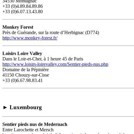
34530 Montagnac
+33 (0)4.89.84.89.86
+33 (0)6.07.13.43.80
Monkey Forest
Près de Guérande, sur la route d’Herbignac (D774)
http://www.monkey-forest.fr/
Loisirs Loire Valley
Dans le Loir-et-Cher, à 1 heure 45 de Paris
http://www.loisirs-loirevalley.com/Sentier-pieds-nus.php
Domaine de la Pépinière
41150 Chouzy-sur-Cisse
+33 (0)6.67.98.83.41
►
Luxembourg
Sentier pieds nus de Medernach
Entre Larochette et Mersch